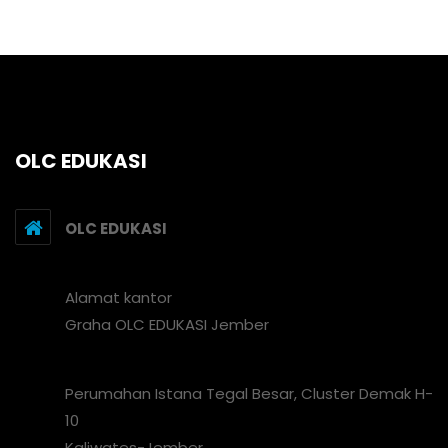
OLC EDUKASI
OLC EDUKASI
Alamat kantor
Graha OLC EDUKASI Jember
Perumahan Istana Tegal Besar, Cluster Demak H-
10
Kaliwates-Jember